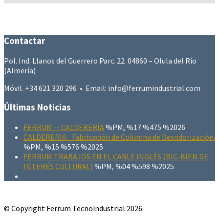
Contactar
Pol. Ind. Llanos del Guerrero Parc. 22 04860 – Olula del Río
(Almería)
Móvil. +34 621 320 296 • Email: info@ferrumindustrial.com
Últimas Noticias
FERRUM -- CALDERERÍA
%PM, %17 %475 %2026
CALDERERIA_ Fabricación de Columna de Desodorización.
%PM, %15 %576 %2025
FERRUM TRABAJOS EN EL CABLE INGLÉS (BIC-BIEN DE
INTERÉS CULTURAL)
%PM, %04 %598 %2025
© Copyright Ferrum Tecnoindustrial 2026.